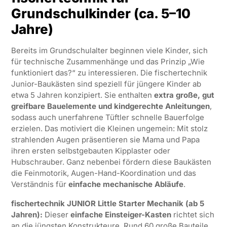
Grundschulkinder (ca. 5–10
Jahre)
Bereits im Grundschulalter beginnen viele Kinder, sich
für technische Zusammenhänge und das Prinzip „Wie
funktioniert das?“ zu interessieren. Die fischertechnik
Junior-Baukästen sind speziell für jüngere Kinder ab
etwa 5 Jahren konzipiert. Sie enthalten
extra große, gut
greifbare Bauelemente und kindgerechte Anleitungen
,
sodass auch unerfahrene Tüftler schnelle Bauerfolge
erzielen. Das motiviert die Kleinen ungemein: Mit stolz
strahlenden Augen präsentieren sie Mama und Papa
ihren ersten selbstgebauten Kipplaster oder
Hubschrauber. Ganz nebenbei fördern diese Baukästen
die Feinmotorik, Augen-Hand-Koordination und das
Verständnis für
einfache mechanische Abläufe
.
fischertechnik JUNIOR Little Starter Mechanik (ab 5
Jahren):
Dieser
einfache Einsteiger-Kasten
richtet sich
an die jüngsten Konstrukteure. Rund 60 große Bauteile