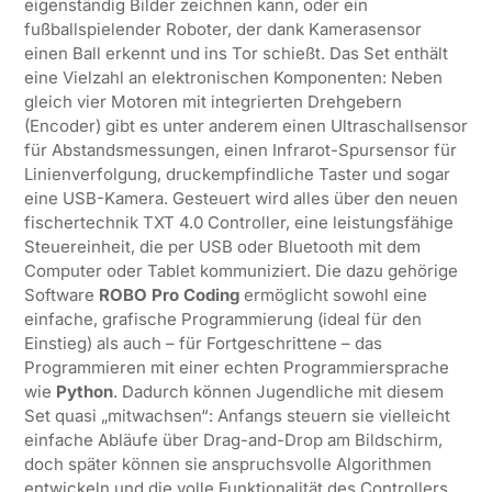
eigenständig Bilder zeichnen kann, oder ein
fußballspielender Roboter, der dank Kamerasensor
einen Ball erkennt und ins Tor schießt. Das Set enthält
eine Vielzahl an elektronischen Komponenten: Neben
gleich vier Motoren mit integrierten Drehgebern
(Encoder) gibt es unter anderem einen Ultraschallsensor
für Abstandsmessungen, einen Infrarot-Spursensor für
Linienverfolgung, druckempfindliche Taster und sogar
eine USB-Kamera. Gesteuert wird alles über den neuen
fischertechnik TXT 4.0 Controller, eine leistungsfähige
Steuereinheit, die per USB oder Bluetooth mit dem
Computer oder Tablet kommuniziert. Die dazu gehörige
Software
ROBO Pro Coding
ermöglicht sowohl eine
einfache, grafische Programmierung (ideal für den
Einstieg) als auch – für Fortgeschrittene – das
Programmieren mit einer echten Programmiersprache
wie
Python
. Dadurch können Jugendliche mit diesem
Set quasi „mitwachsen“: Anfangs steuern sie vielleicht
einfache Abläufe über Drag-and-Drop am Bildschirm,
doch später können sie anspruchsvolle Algorithmen
entwickeln und die volle Funktionalität des Controllers